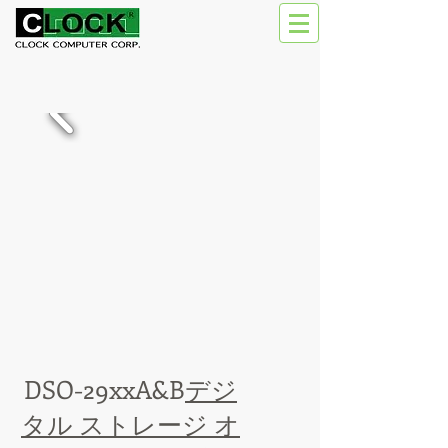
DSO-29xxA&B
デジ
タル ストレージ オ