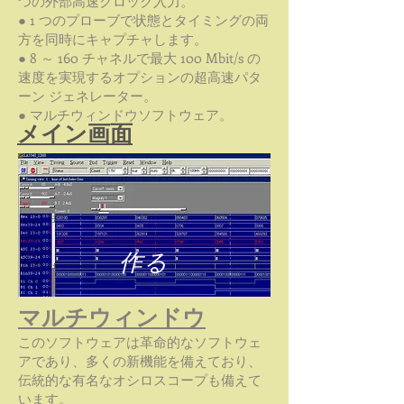
つの外部高速クロック入力。
● 1 つのプローブで状態とタイミングの両
方を同時にキャプチャします。
● 8 ～ 160 チャネルで最大 100 Mbit/s の
速度を実現するオプションの超高速パタ
ーン ジェネレーター。
● マルチウィンドウソフトウェア。
メイン画面
作る
マルチウィンドウ
このソフトウェアは革命的なソフトウェ
アであり、多くの新機能を備えており、
伝統的な有名なオシロスコープも備えて
います。