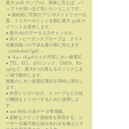
最大 512K サンプル)。簡単に言えば、バ
ッファが深いほど良いということです。
· ● 連続的に可変のプリ/ポストトリガー位
置。トリガーポイントを囲む最大 512K の
イベントを保存します。
● 最大160のデータ入力チャンネル。
● 高インピーダンスプローブは、テスト
対象回路への干渉を最小限に抑えます
（200kohm//3pf）。
· ● -6.4～+6.4ボルトの可変しきい値電圧。
● TTL、ECL、3Vロジック、CMOS、RS-
232など、最大8つの異なるロジックしき
い値で動作します。
複数のしきい値電圧選択を同時に実行し
ます。
● 外部トリガー出力。スコープなどの他
の機器をトリガーするために使用しま
す。
● 100 MHz の高データ帯域幅。
● 柔軟なクロック適格性を実現する、ユ
ーザー定義可能な組み合わせを備えた 8