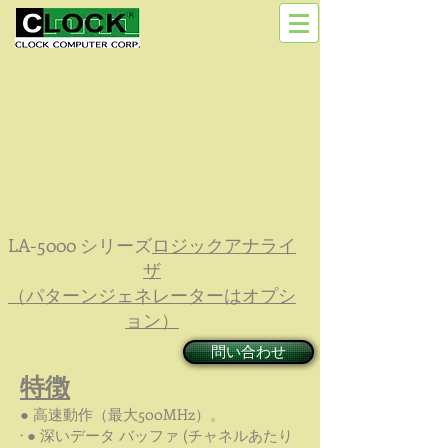
LA-5000 シリーズ
ロジックアナライ
ザ
（パターンジェネレーターはオプシ
ョン）
問い合わせ
特徴
● 高速動作（最大500MHz）。
· ● 深いデータ バッファ (チャネルあたり